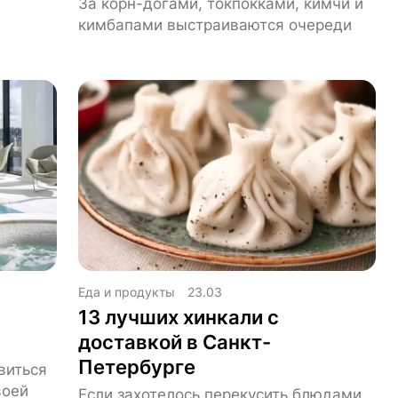
За корн-догами, токпокками, кимчи и
кимбапами выстраиваются очереди
Еда и продукты
23.03
13 лучших хинкали с
доставкой в Санкт-
Петербурге
виться
воей
Если захотелось перекусить блюдами