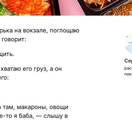
арька на вокзале, поглощаю
 говорит:
щить.
Се
ватаю его груз, а он
рас
пок
го:
а там, макароны, овощи
е-то я баба, — слышу в