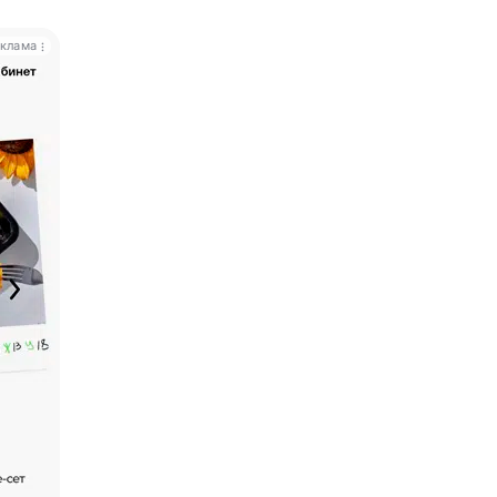
клама